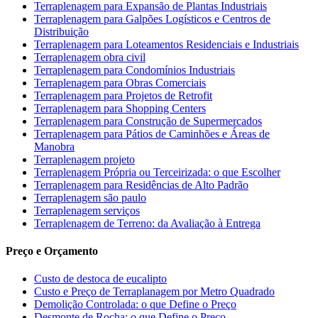
Terraplenagem para Expansão de Plantas Industriais
Terraplenagem para Galpões Logísticos e Centros de
Distribuição
Terraplenagem para Loteamentos Residenciais e Industriais
Terraplenagem obra civil
Terraplenagem para Condomínios Industriais
Terraplenagem para Obras Comerciais
Terraplenagem para Projetos de Retrofit
Terraplenagem para Shopping Centers
Terraplenagem para Construção de Supermercados
Terraplenagem para Pátios de Caminhões e Áreas de
Manobra
Terraplenagem projeto
Terraplenagem Própria ou Terceirizada: o que Escolher
Terraplenagem para Residências de Alto Padrão
Terraplenagem são paulo
Terraplenagem serviços
Terraplenagem de Terreno: da Avaliação à Entrega
Preço e Orçamento
Custo de destoca de eucalipto
Custo e Preço de Terraplanagem por Metro Quadrado
Demolição Controlada: o que Define o Preço
Desmonte de Rocha: o que Define o Preço