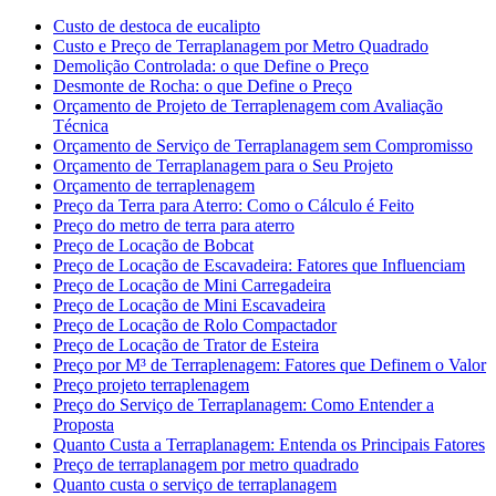
Custo de destoca de eucalipto
Custo e Preço de Terraplanagem por Metro Quadrado
Demolição Controlada: o que Define o Preço
Desmonte de Rocha: o que Define o Preço
Orçamento de Projeto de Terraplenagem com Avaliação
Técnica
Orçamento de Serviço de Terraplanagem sem Compromisso
Orçamento de Terraplanagem para o Seu Projeto
Orçamento de terraplenagem
Preço da Terra para Aterro: Como o Cálculo é Feito
Preço do metro de terra para aterro
Preço de Locação de Bobcat
Preço de Locação de Escavadeira: Fatores que Influenciam
Preço de Locação de Mini Carregadeira
Preço de Locação de Mini Escavadeira
Preço de Locação de Rolo Compactador
Preço de Locação de Trator de Esteira
Preço por M³ de Terraplenagem: Fatores que Definem o Valor
Preço projeto terraplenagem
Preço do Serviço de Terraplanagem: Como Entender a
Proposta
Quanto Custa a Terraplanagem: Entenda os Principais Fatores
Preço de terraplanagem por metro quadrado
Quanto custa o serviço de terraplanagem