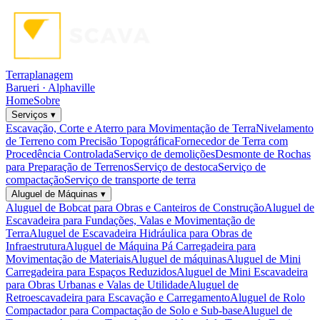
Terraplanagem
Barueri · Alphaville
Home
Sobre
Serviços
▾
Escavação, Corte e Aterro para Movimentação de Terra
Nivelamento
de Terreno com Precisão Topográfica
Fornecedor de Terra com
Procedência Controlada
Serviço de demolições
Desmonte de Rochas
para Preparação de Terrenos
Serviço de destoca
Serviço de
compactação
Serviço de transporte de terra
Aluguel de Máquinas
▾
Aluguel de Bobcat para Obras e Canteiros de Construção
Aluguel de
Escavadeira para Fundações, Valas e Movimentação de
Terra
Aluguel de Escavadeira Hidráulica para Obras de
Infraestrutura
Aluguel de Máquina Pá Carregadeira para
Movimentação de Materiais
Aluguel de máquinas
Aluguel de Mini
Carregadeira para Espaços Reduzidos
Aluguel de Mini Escavadeira
para Obras Urbanas e Valas de Utilidade
Aluguel de
Retroescavadeira para Escavação e Carregamento
Aluguel de Rolo
Compactador para Compactação de Solo e Sub-base
Aluguel de