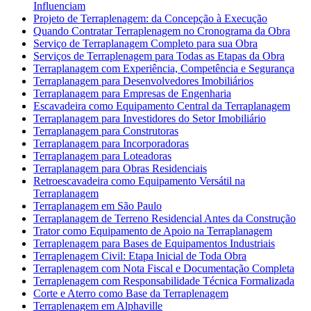
Influenciam
Projeto de Terraplenagem: da Concepção à Execução
Quando Contratar Terraplenagem no Cronograma da Obra
Serviço de Terraplanagem Completo para sua Obra
Serviços de Terraplenagem para Todas as Etapas da Obra
Terraplanagem com Experiência, Competência e Segurança
Terraplanagem para Desenvolvedores Imobiliários
Terraplanagem para Empresas de Engenharia
Escavadeira como Equipamento Central da Terraplanagem
Terraplanagem para Investidores do Setor Imobiliário
Terraplanagem para Construtoras
Terraplanagem para Incorporadoras
Terraplanagem para Loteadoras
Terraplanagem para Obras Residenciais
Retroescavadeira como Equipamento Versátil na
Terraplanagem
Terraplanagem em São Paulo
Terraplanagem de Terreno Residencial Antes da Construção
Trator como Equipamento de Apoio na Terraplanagem
Terraplenagem para Bases de Equipamentos Industriais
Terraplenagem Civil: Etapa Inicial de Toda Obra
Terraplenagem com Nota Fiscal e Documentação Completa
Terraplenagem com Responsabilidade Técnica Formalizada
Corte e Aterro como Base da Terraplenagem
Terraplenagem em Alphaville