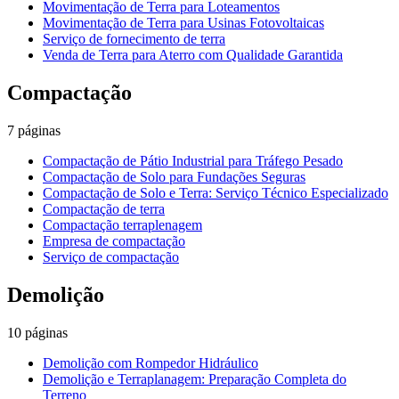
Movimentação de Terra para Loteamentos
Movimentação de Terra para Usinas Fotovoltaicas
Serviço de fornecimento de terra
Venda de Terra para Aterro com Qualidade Garantida
Compactação
7
páginas
Compactação de Pátio Industrial para Tráfego Pesado
Compactação de Solo para Fundações Seguras
Compactação de Solo e Terra: Serviço Técnico Especializado
Compactação de terra
Compactação terraplenagem
Empresa de compactação
Serviço de compactação
Demolição
10
páginas
Demolição com Rompedor Hidráulico
Demolição e Terraplanagem: Preparação Completa do
Terreno