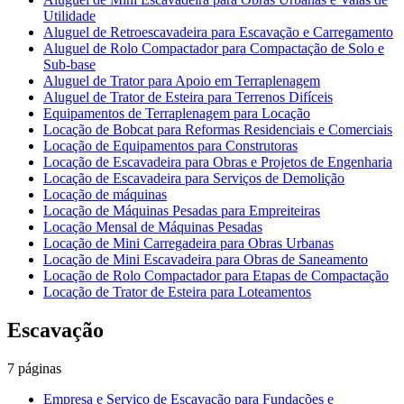
Utilidade
Aluguel de Retroescavadeira para Escavação e Carregamento
Aluguel de Rolo Compactador para Compactação de Solo e
Sub-base
Aluguel de Trator para Apoio em Terraplenagem
Aluguel de Trator de Esteira para Terrenos Difíceis
Equipamentos de Terraplenagem para Locação
Locação de Bobcat para Reformas Residenciais e Comerciais
Locação de Equipamentos para Construtoras
Locação de Escavadeira para Obras e Projetos de Engenharia
Locação de Escavadeira para Serviços de Demolição
Locação de máquinas
Locação de Máquinas Pesadas para Empreiteiras
Locação Mensal de Máquinas Pesadas
Locação de Mini Carregadeira para Obras Urbanas
Locação de Mini Escavadeira para Obras de Saneamento
Locação de Rolo Compactador para Etapas de Compactação
Locação de Trator de Esteira para Loteamentos
Escavação
7
páginas
Empresa e Serviço de Escavação para Fundações e