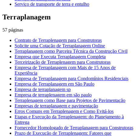
Serviço de transporte de terra e entulho
Terraplanagem
57
páginas
Contrato de Terraplenagem para Construtoras
Solicite uma Cotação de Terraplanagem Online
Terraplanagem como Parceira Técnica da Construção Civil
Empresa que Executa Terraplanagem Completa
Terceirização de Terraplenagem para Construtoras
Empresa de Terraplanagem com Mais de 15 Anos de
Experiência
Empresa de Terraplanagem para Condomínios Residenciais
Empresa de Terraplanagem em São Paulo
Empresa de terraplanagem sp
Empresa de terraplenagem em são paulo
Terraplenagem como Base para Projetos de Pavimentação
Empresas de terraplanagem e pavimentação
Erros Comuns em Terraplenagem e Como Evitá-los
Etapas e Execução da Terraplenagem: do Planejamento à
Entrega
Fornecedor Homologado de Terraplanagem para Construtoras
Prazo de Execução de Terraplenagem: Fatores que