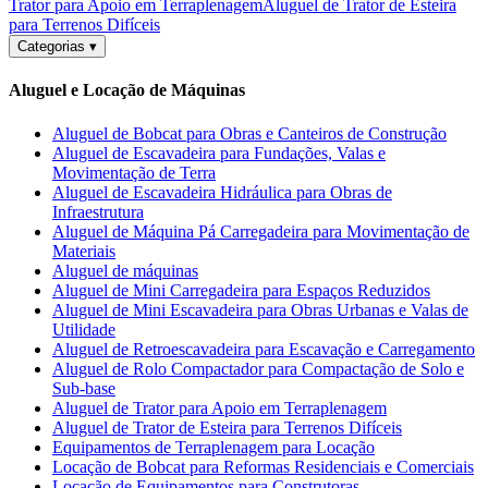
Trator para Apoio em Terraplenagem
Aluguel de Trator de Esteira
para Terrenos Difíceis
Categorias
▾
Aluguel e Locação de Máquinas
Aluguel de Bobcat para Obras e Canteiros de Construção
Aluguel de Escavadeira para Fundações, Valas e
Movimentação de Terra
Aluguel de Escavadeira Hidráulica para Obras de
Infraestrutura
Aluguel de Máquina Pá Carregadeira para Movimentação de
Materiais
Aluguel de máquinas
Aluguel de Mini Carregadeira para Espaços Reduzidos
Aluguel de Mini Escavadeira para Obras Urbanas e Valas de
Utilidade
Aluguel de Retroescavadeira para Escavação e Carregamento
Aluguel de Rolo Compactador para Compactação de Solo e
Sub-base
Aluguel de Trator para Apoio em Terraplenagem
Aluguel de Trator de Esteira para Terrenos Difíceis
Equipamentos de Terraplenagem para Locação
Locação de Bobcat para Reformas Residenciais e Comerciais
Locação de Equipamentos para Construtoras