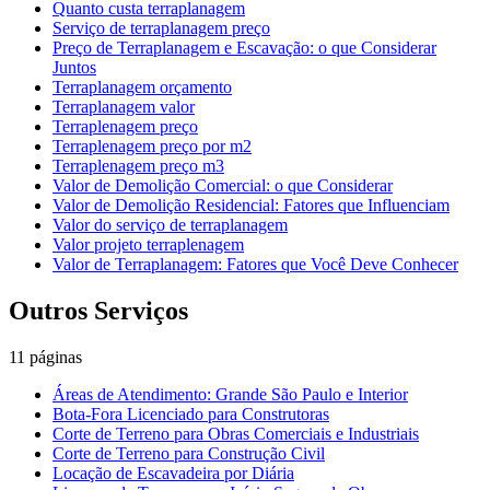
Quanto custa terraplanagem
Serviço de terraplanagem preço
Preço de Terraplanagem e Escavação: o que Considerar
Juntos
Terraplanagem orçamento
Terraplanagem valor
Terraplenagem preço
Terraplenagem preço por m2
Terraplenagem preço m3
Valor de Demolição Comercial: o que Considerar
Valor de Demolição Residencial: Fatores que Influenciam
Valor do serviço de terraplanagem
Valor projeto terraplenagem
Valor de Terraplanagem: Fatores que Você Deve Conhecer
Outros Serviços
11
páginas
Áreas de Atendimento: Grande São Paulo e Interior
Bota-Fora Licenciado para Construtoras
Corte de Terreno para Obras Comerciais e Industriais
Corte de Terreno para Construção Civil
Locação de Escavadeira por Diária