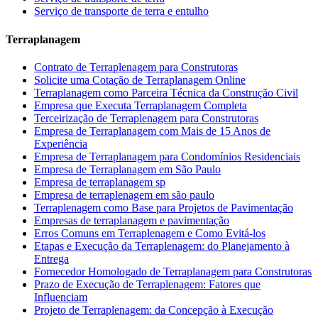
Serviço de transporte de terra e entulho
Terraplanagem
Contrato de Terraplenagem para Construtoras
Solicite uma Cotação de Terraplanagem Online
Terraplanagem como Parceira Técnica da Construção Civil
Empresa que Executa Terraplanagem Completa
Terceirização de Terraplenagem para Construtoras
Empresa de Terraplanagem com Mais de 15 Anos de
Experiência
Empresa de Terraplanagem para Condomínios Residenciais
Empresa de Terraplanagem em São Paulo
Empresa de terraplanagem sp
Empresa de terraplenagem em são paulo
Terraplenagem como Base para Projetos de Pavimentação
Empresas de terraplanagem e pavimentação
Erros Comuns em Terraplenagem e Como Evitá-los
Etapas e Execução da Terraplenagem: do Planejamento à
Entrega
Fornecedor Homologado de Terraplanagem para Construtoras
Prazo de Execução de Terraplenagem: Fatores que
Influenciam
Projeto de Terraplenagem: da Concepção à Execução