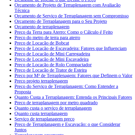
Orçamento de Projeto de Terraplenagem com Avaliação
Técnica
Orçamento de Serviço de Terraplanagem sem Compromisso
Orçamento de Terraplanagem para o Seu Projeto
Orçamento de terraplenagem
Preço da Terra para Aterro: Como o Cálculo é Feito
Preço do metro de terra para aterro
Preço de Locação de Bobcat
Preço de Locação de Escavadeira: Fatores que Influenciam
Preço de Locação de Mini Carregadeira
Preço de Locação de Mini Escavadeira
Preço de Locação de Rolo Compactador
Preço de Locação de Trator de Esteira
Preço por M³ de Terraplenagem: Fatores que Definem o Valor
Preço projeto terraplenagem
Preço do Serviço de Terraplanagem: Como Entender a
Proposta
Quanto Custa a Terraplanagem: Entenda os Principais Fatores
Preço de terraplanagem por metro quadrado
Quanto custa o serviço de terraplanagem
Quanto custa terraplanagem
Serviço de terraplanagem preço
Preço de Terraplanagem e Escavação: o que Considerar
Juntos