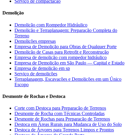
Serviço de compactação
Demolição
Demolição com Rompedor Hidráulico
Demolição e Terraplanagem: Preparação Completa do
Terreno
Demolições empresas
Empresa de Demolição para Obras de Qualquer Porte
Demolição de Casas para Retrofit e Reconstrução
Empresa de demolição com rompedor hidráulico
Empresa de Demolição em São Paulo — Capital e Estado
Empresa de demolição em sp
Serviço de demolições
Terraplanagem, Escavações e Demolições em um Único
Escopo
Desmonte de Rochas e Destoca
Corte com Destoca para Preparação de Terrenos
Desmonte de Rocha com Técnicas Controladas
Desmonte de Rochas para Preparação de Terrenos
Destoca em Áreas Rurais para Mudança de Uso do Solo
Destoca de Árvores para Terrenos Limpos e Prontos