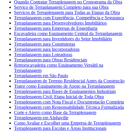
Quando Contratar Terraplenagem no Cronograma da Obra
Serviço de Terraplanagem Completo para sua Obra
Serviços de Terraplenagem para Todas as Etapas da Obra
Terraplanagem com Experiência, Competência e Segurança
Terraplanagem para Desenvolvedores Imobiliários
Terraplanagem para Empresas de Engenharia
Escavadeira como Equipamento Central da Terraplanagem
Terraplanagem para Investidores do Setor Imobiliário
Terraplanagem para Construtoras
Terraplanagem para Incorporadoras
Terraplanagem para Loteadoras
Terraplanagem para Obras Residenciais
Retroescavadeira como Equipamento Versátil na
Terraplanagem
Terraplanagem em São Paulo
Terraplanagem de Terreno Residencial Antes da Construção
Trator como Equipamento de Apoio na Terraplanagem
Terraplenagem para Bases de Equipamentos Industriais
Terraplenagem Civil: Etapa Inicial de Toda Obra
Terraplenagem com Nota Fiscal e Documentação Completa
Terraplenagem com Responsabilidade Técnica Formalizada
Corte e Aterro como Base da Terraplenagem
Terraplenagem em Alphaville
Como Avaliar e Escolher uma Empresa de Terraplenagem
Terraplenagem para Escolas e Áreas Institucionais