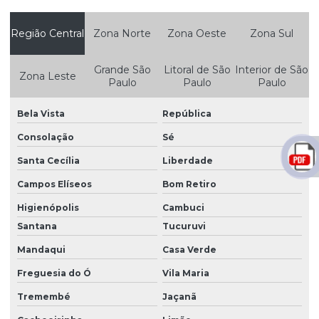
Empresa de compactação
Região Central
Zona Norte
Zona Oeste
Zona Sul
Empresa de construção civil e terraplanagem
Empresa de demolição
Grande São
Litoral de São
Interior de São
Zona Leste
Paulo
Paulo
Paulo
Empresa de demolição de casas
Bela Vista
República
Empresa de demolição com rompedor hidráulico
Consolação
Sé
Empresa de demolição em são paulo
Santa Cecília
Liberdade
Empresa de demolição em sp
Campos Elíseos
Bom Retiro
Empresa de escavação
Higienópolis
Cambuci
Empresa de nivelamento
Santana
Tucuruvi
Empresa que faz terraplanagem
Mandaqui
Casa Verde
Empresa de terraplanagem
Freguesia do Ó
Vila Maria
Empresa de terraplanagem são paulo
Tremembé
Jaçanã