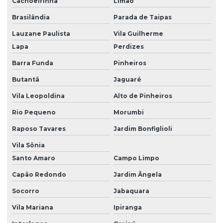
Cachoeirinha
Limão
Empresa de terraplanagem sp
Brasilândia
Parada de Taipas
Empresa de terraplenagem em são paulo
Lauzane Paulista
Vila Guilherme
Empresa de transporte de terra
Lapa
Perdizes
Empresa de transporte de terra e entulho
Barra Funda
Pinheiros
Empresas de pavimentação e terraplenagem
Butantã
Jaguaré
Empresas de perfuração e desmonte de rochas
Vila Leopoldina
Alto de Pinheiros
Empresas de terraplanagem e pavimentação
Rio Pequeno
Morumbi
Equipamentos de terraplenagem
Raposo Tavares
Jardim Bonfiglioli
Vila Sônia
Escavação e aterro
Santo Amaro
Campo Limpo
Escavação construção civil
Capão Redondo
Jardim Ângela
Escavação terraplenagem
Socorro
Jabaquara
Escavação de terreno
Vila Mariana
Ipiranga
Escavações e terraplanagens