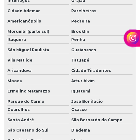
Interlagos
Grajaú
Espalhamento e nivelamento de terras
Cidade Ademar
Parelheiros
Execução de terraplenagem
Americanópolis
Pedreira
Fornecedor de terra
Morumbi (parte sul)
Brooklin
Itaquera
Penha
Fornecimento de terra para aterro
São Miguel Paulista
Guaianases
Limpeza de terreno
Vila Matilde
Tatuapé
Locação de escavadeira
Aricanduva
Cidade Tiradentes
Locação de máquinas
Mooca
Artur Alvim
Locação de mini carregadeira
Ermelino Matarazzo
Iguatemi
Locação de rolo compactador
Parque do Carmo
José Bonifácio
Movimentação de terra corte e aterro
Guarulhos
Osasco
Santo André
São Bernardo do Campo
Nivelamento de terra
São Caetano do Sul
Diadema
Orçamento de projeto de terraplenagem