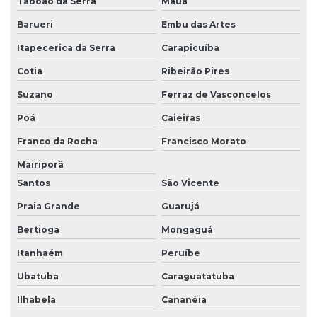
Taboão da Serra
Mauá
Orçamento serviço de terraplanagem
Barueri
Embu das Artes
Orçamento terraplanagem
Itapecerica da Serra
Carapicuíba
Orçamento de terraplenagem
Cotia
Ribeirão Pires
Perfuração e desmonte de rochas
Suzano
Ferraz de Vasconcelos
Preço do m3 de terra para aterro
Poá
Caieiras
Preço do metro de terra para aterro
Franco da Rocha
Francisco Morato
Preço m3 de terraplenagem
Mairiporã
Santos
São Vicente
Preço projeto terraplenagem
Praia Grande
Guarujá
Preço de serviço de terraplanagem
Bertioga
Mongaguá
Preço de terraplanagem
Itanhaém
Peruíbe
Preço de terraplanagem por metro quadrado
Ubatuba
Caraguatatuba
Projeto de terraplenagem
Ilhabela
Cananéia
Quanto custa o serviço de terraplanagem