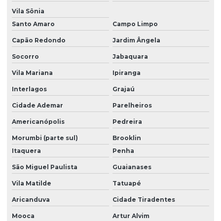
Equipamentos de terraplenagem
Vila Sônia
Escavação e aterro
Santo Amaro
Campo Limpo
Escavação construção civil
Capão Redondo
Jardim Ângela
Escavação terraplenagem
Socorro
Jabaquara
Vila Mariana
Ipiranga
Escavação de terreno
Interlagos
Grajaú
Escavações e terraplanagens
Cidade Ademar
Parelheiros
Espalhamento e nivelamento de terras
Americanópolis
Pedreira
Execução de terraplenagem
Morumbi (parte sul)
Brooklin
Fornecedor de terra
Itaquera
Penha
Fornecimento de terra para aterro
São Miguel Paulista
Guaianases
Limpeza de terreno
Vila Matilde
Tatuapé
Locação de escavadeira
Aricanduva
Cidade Tiradentes
Locação de máquinas
Mooca
Artur Alvim