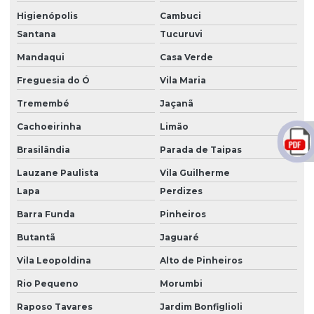
Empresa de escavação
Higienópolis
Cambuci
Santana
Tucuruvi
Empresa de nivelamento
Mandaqui
Casa Verde
Empresa que faz terraplanagem
Freguesia do Ó
Vila Maria
Empresa de terraplanagem
Tremembé
Jaçanã
Empresa de terraplanagem são paulo
Cachoeirinha
Limão
Empresa de terraplanagem sp
Brasilândia
Parada de Taipas
Empresa de terraplenagem em são paulo
Lauzane Paulista
Vila Guilherme
Lapa
Perdizes
Empresa de transporte de terra
Barra Funda
Pinheiros
Empresa de transporte de terra e entulho
Butantã
Jaguaré
Empresas de pavimentação e terraplenagem
Vila Leopoldina
Alto de Pinheiros
Empresas de perfuração e desmonte de rochas
Rio Pequeno
Morumbi
Empresas de terraplanagem e pavimentação
Raposo Tavares
Jardim Bonfiglioli