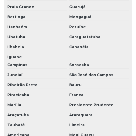
Preço projeto terraplenagem
Praia Grande
Guarujá
Preço de serviço de terraplanagem
Bertioga
Mongaguá
Preço de terraplanagem
Itanhaém
Peruíbe
Preço de terraplanagem por metro quadrado
Ubatuba
Caraguatatuba
Projeto de terraplenagem
Ilhabela
Cananéia
Iguape
Quanto custa o serviço de terraplanagem
Campinas
Sorocaba
Quanto custa terraplanagem
Jundiaí
São José dos Campos
Remoção de entulhos no campo limpo
Ribeirão Preto
Bauru
Serviço de compactação
Piracicaba
Franca
Serviço de demolições
Marília
Presidente Prudente
Serviço de desmonte de rochas
Araçatuba
Araraquara
Serviço de destoca
Taubaté
Limeira
Serviço de destoca de eucalipto
Americana
Mogi Guaçu