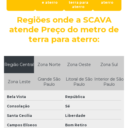
Demolição e terraplanagem
e aterro
terra para
aterro
aterro
Demolições empresas
Regiões onde a SCAVA
Desmonte de rochas
atende Preço do metro de
Destoca de árvore
terra para aterro:
Destoca de eucalipto
Empresa de aterro de terra
Empresa de compactação
Região Central
Zona Norte
Zona Oeste
Zona Sul
Empresa de construção civil e terraplanagem
Grande São
Litoral de São
Interior de São
Zona Leste
Empresa de demolição
Paulo
Paulo
Paulo
Empresa de demolição de casas
Bela Vista
República
Empresa de demolição com rompedor hidráulico
Consolação
Sé
Empresa de demolição em são paulo
Santa Cecília
Liberdade
Empresa de demolição em sp
Campos Elíseos
Bom Retiro