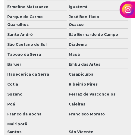
Ermelino Matarazzo
Iguatemi
Locação de mini carregadeira
Parque do Carmo
José Bonifácio
Locação de rolo compactador
Guarulhos
Osasco
Movimentação de terra corte e aterro
Santo André
São Bernardo do Campo
Nivelamento de terra
São Caetano do Sul
Diadema
Orçamento de projeto de terraplenagem
Taboão da Serra
Mauá
Orçamento serviço de terraplanagem
Barueri
Embu das Artes
Orçamento terraplanagem
Itapecerica da Serra
Carapicuíba
Orçamento de terraplenagem
Cotia
Ribeirão Pires
Suzano
Ferraz de Vasconcelos
Perfuração e desmonte de rochas
Poá
Caieiras
Preço do m3 de terra para aterro
Franco da Rocha
Francisco Morato
Preço do metro de terra para aterro
Mairiporã
Preço m3 de terraplenagem
Santos
São Vicente