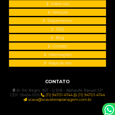
Terraplanagem orçamento
Sobre nós
Serviços
Terraplanagem residencial
Depoimentos
Terraplanagem retroescavadeira
FAQ
Terraplanagem em São Paulo
Blog
Terraplanagem terreno residencial
Contato
Terraplanagem trator
Informações
Terraplanagem valor
Mapa do site
Terraplenagem civil
Terraplenagem corte e aterro
CONTATO
Terraplenagem empresas
Al. Rio Negro, 967 - cj 508 - Alphaville Barueri SP
CEP: 06454-000
(11) 94701-4744
(11) 94701-4744
Terraplenagem loteamento
scava@scavaterraplanagem.com.br
Terraplenagem obra civil
Terraplenagem preço