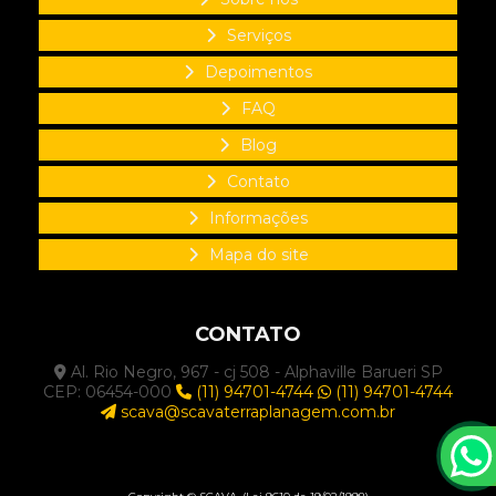
Terraplanagem escavadeira
Serviços
Terraplanagem orçamento
Depoimentos
Terraplanagem residencial
FAQ
Terraplanagem retroescavadeira
Blog
Terraplanagem em São Paulo
Contato
Terraplanagem terreno residencial
Informações
Terraplanagem trator
Mapa do site
Terraplanagem valor
Terraplenagem civil
CONTATO
Terraplenagem corte e aterro
Al. Rio Negro, 967 - cj 508 - Alphaville Barueri SP
CEP: 06454-000
(11) 94701-4744
(11) 94701-4744
Terraplenagem empresas
scava@scavaterraplanagem.com.br
Terraplenagem loteamento
Terraplenagem obra civil