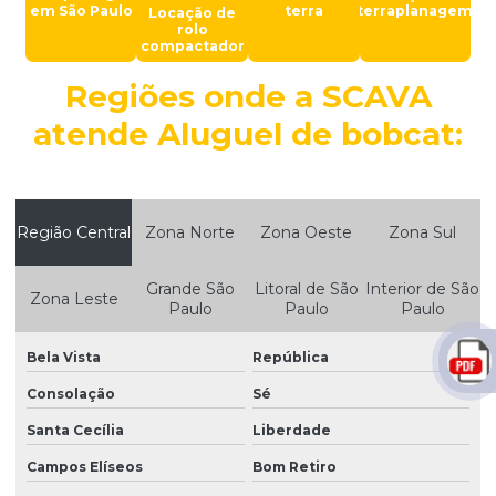
em São Paulo
terra
terraplanagem
Locação de
rolo
Demolição e terraplanagem
compactador
Demolições empresas
Regiões onde a SCAVA
Desmonte de rochas
atende Aluguel de bobcat:
Destoca de árvore
Destoca de eucalipto
Região Central
Zona Norte
Zona Oeste
Zona Sul
Empresa de aterro de terra
Empresa de compactação
Grande São
Litoral de São
Interior de São
Zona Leste
Paulo
Paulo
Paulo
Empresa de construção civil e terraplanagem
Empresa de demolição
Bela Vista
República
Consolação
Sé
Empresa de demolição de casas
Santa Cecília
Liberdade
Empresa de demolição com rompedor hidráulico
Campos Elíseos
Bom Retiro
Empresa de demolição em são paulo