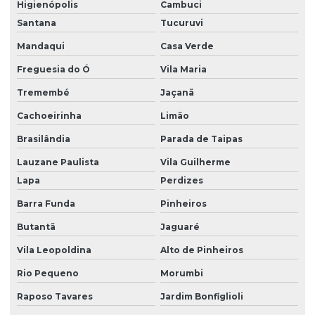
Higienópolis
Cambuci
Empresa de demolição em sp
Santana
Tucuruvi
Empresa de escavação
Mandaqui
Casa Verde
Empresa de nivelamento
Freguesia do Ó
Vila Maria
Empresa que faz terraplanagem
Tremembé
Jaçanã
Empresa de terraplanagem
Cachoeirinha
Limão
Brasilândia
Parada de Taipas
Empresa de terraplanagem são paulo
Lauzane Paulista
Vila Guilherme
Empresa de terraplanagem sp
Lapa
Perdizes
Empresa de terraplenagem em são paulo
Barra Funda
Pinheiros
Empresa de transporte de terra
Butantã
Jaguaré
Empresa de transporte de terra e entulho
Vila Leopoldina
Alto de Pinheiros
Empresas de pavimentação e terraplenagem
Rio Pequeno
Morumbi
Empresas de perfuração e desmonte de rochas
Raposo Tavares
Jardim Bonfiglioli