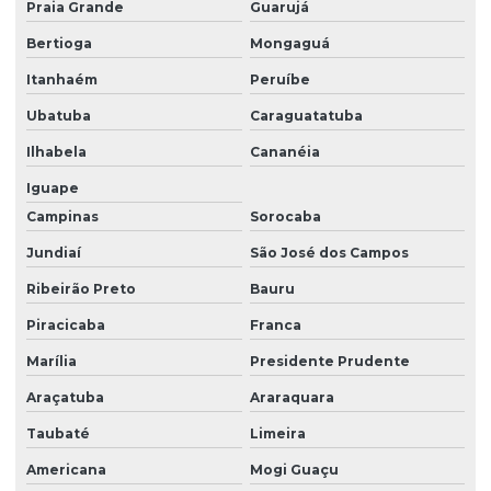
Preço m3 de terraplenagem
Praia Grande
Guarujá
Bertioga
Mongaguá
Preço projeto terraplenagem
Itanhaém
Peruíbe
Preço de serviço de terraplanagem
Ubatuba
Caraguatatuba
Preço de terraplanagem
Ilhabela
Cananéia
Preço de terraplanagem por metro quadrado
Iguape
Projeto de terraplenagem
Campinas
Sorocaba
Quanto custa o serviço de terraplanagem
Jundiaí
São José dos Campos
Quanto custa terraplanagem
Ribeirão Preto
Bauru
Remoção de entulhos no campo limpo
Piracicaba
Franca
Marília
Presidente Prudente
Serviço de compactação
Araçatuba
Araraquara
Serviço de demolições
Taubaté
Limeira
Serviço de desmonte de rochas
Americana
Mogi Guaçu
Serviço de destoca