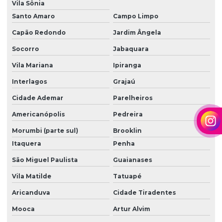
Empresas de terraplanagem e pavimentação
Vila Sônia
Santo Amaro
Campo Limpo
Equipamentos de terraplenagem
Capão Redondo
Jardim Ângela
Escavação e aterro
Socorro
Jabaquara
Escavação construção civil
Vila Mariana
Ipiranga
Escavação terraplenagem
Interlagos
Grajaú
Escavação de terreno
Cidade Ademar
Parelheiros
Escavações e terraplanagens
Americanópolis
Pedreira
Espalhamento e nivelamento de terras
Morumbi (parte sul)
Brooklin
Itaquera
Penha
Execução de terraplenagem
São Miguel Paulista
Guaianases
Fornecedor de terra
Vila Matilde
Tatuapé
Fornecimento de terra para aterro
Aricanduva
Cidade Tiradentes
Limpeza de terreno
Mooca
Artur Alvim
Locação de escavadeira