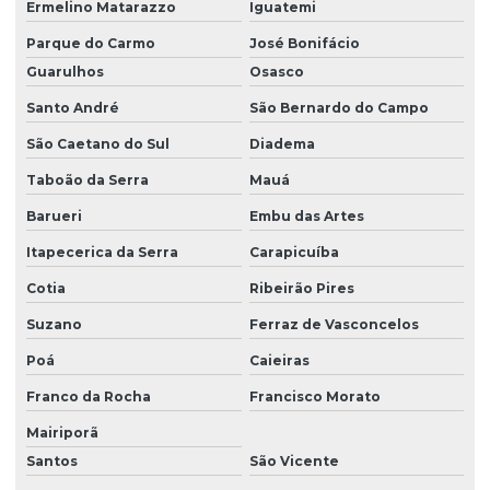
Ermelino Matarazzo
Iguatemi
Locação de máquinas
Parque do Carmo
José Bonifácio
Locação de mini carregadeira
Guarulhos
Osasco
Locação de rolo compactador
Santo André
São Bernardo do Campo
Movimentação de terra corte e aterro
São Caetano do Sul
Diadema
Taboão da Serra
Mauá
Nivelamento de terra
Barueri
Embu das Artes
Orçamento de projeto de terraplenagem
Itapecerica da Serra
Carapicuíba
Orçamento serviço de terraplanagem
Cotia
Ribeirão Pires
Orçamento terraplanagem
Suzano
Ferraz de Vasconcelos
Orçamento de terraplenagem
Poá
Caieiras
Perfuração e desmonte de rochas
Franco da Rocha
Francisco Morato
Preço do m3 de terra para aterro
Mairiporã
Preço do metro de terra para aterro
Santos
São Vicente